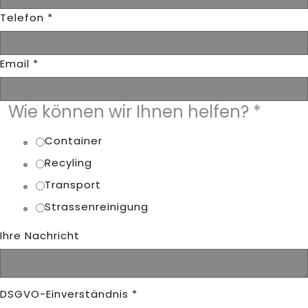
Telefon
*
Ihre
Email
*
Ihnen
Email
Wie können wir Ihnen helfen?
*
Container
Recyling
Transport
Strassenreinigung
Ihre Nachricht
DSGVO-Einverständnis
*